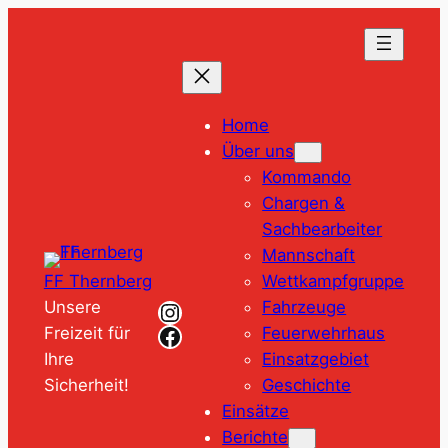
Zum
Inhalt
springen
Home
Über uns
Kommando
Chargen &
Sachbearbeiter
Mannschaft
Wettkampfgruppe
FF Thernberg
Instagram
Fahrzeuge
Unsere
Facebook
Feuerwehrhaus
Freizeit für
Einsatzgebiet
Ihre
Geschichte
Sicherheit!
Einsätze
Berichte