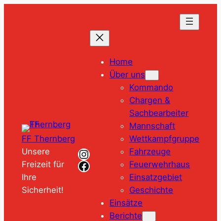
Zum
Inhalt
springen
Home
Über uns
Kommando
Chargen &
Sachbearbeiter
Mannschaft
Wettkampfgruppe
FF Thernberg
Instagram
Fahrzeuge
Unsere
Facebook
Feuerwehrhaus
Freizeit für
Einsatzgebiet
Ihre
Geschichte
Sicherheit!
Einsätze
Berichte