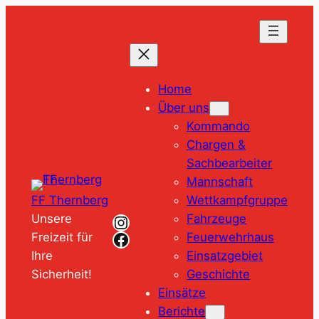
Zum
Inhalt
springen
Home
Über uns
Kommando
Chargen &
Sachbearbeiter
Mannschaft
Wettkampfgruppe
FF Thernberg
Instagram
Fahrzeuge
Unsere
Facebook
Feuerwehrhaus
Freizeit für
Einsatzgebiet
Ihre
Geschichte
Sicherheit!
Einsätze
Berichte