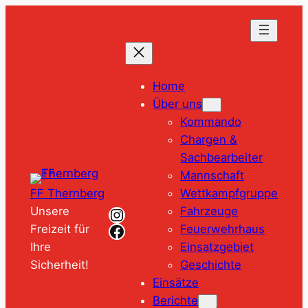
Zum
Inhalt
springen
Home
Über uns
Kommando
Chargen &
Sachbearbeiter
Mannschaft
Wettkampfgruppe
FF Thernberg
Instagram
Fahrzeuge
Unsere
Facebook
Feuerwehrhaus
Freizeit für
Einsatzgebiet
Ihre
Geschichte
Sicherheit!
Einsätze
Berichte