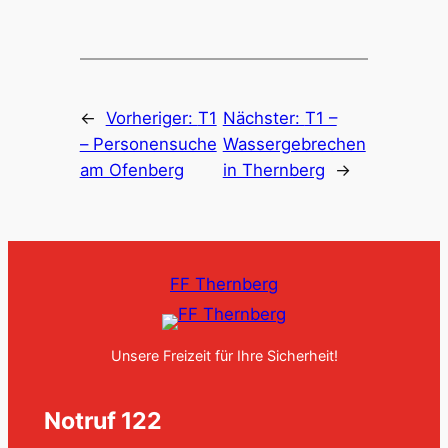
←
Vorheriger:
T1
Nächster:
T1 –
– Personensuche
Wassergebrechen
am Ofenberg
in Thernberg
→
FF Thernberg
Unsere Freizeit für Ihre Sicherheit!
Notruf 122