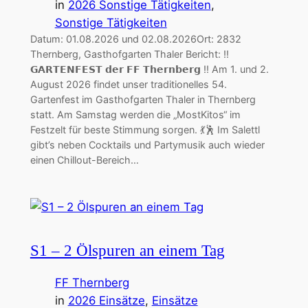
in
2026 Sonstige Tätigkeiten
, 
Sonstige Tätigkeiten
Datum: 01.08.2026 und 02.08.2026Ort: 2832
Thernberg, Gasthofgarten Thaler Bericht: ‼️
𝗚𝗔𝗥𝗧𝗘𝗡𝗙𝗘𝗦𝗧 𝗱𝗲𝗿 𝗙𝗙 𝗧𝗵𝗲𝗿𝗻𝗯𝗲𝗿𝗴 ‼️ Am 1. und 2.
August 2026 findet unser traditionelles 54.
Gartenfest im Gasthofgarten Thaler in Thernberg
statt. Am Samstag werden die „MostKitos“ im
Festzelt für beste Stimmung sorgen. 💃🕺 Im Salettl
gibt’s neben Cocktails und Partymusik auch wieder
einen Chillout-Bereich…
S1 – 2 Ölspuren an einem Tag
FF Thernberg
in
2026 Einsätze
, 
Einsätze