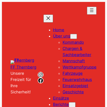
Zum
Inhalt
springen
Home
Über uns
Kommando
Chargen &
Sachbearbeiter
Mannschaft
Wettkampfgruppe
FF Thernberg
Instagram
Fahrzeuge
Unsere
Facebook
Feuerwehrhaus
Freizeit für
Einsatzgebiet
Ihre
Geschichte
Sicherheit!
Einsätze
Berichte