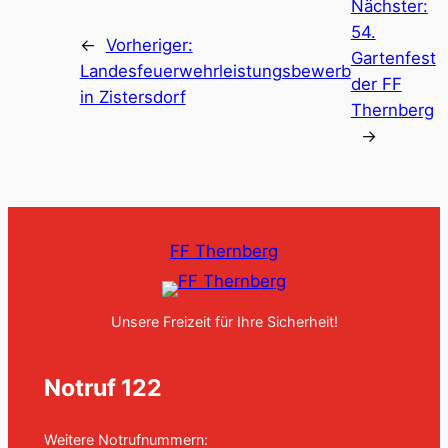
Nächster:
54.
←
Vorheriger:
Gartenfest
Landesfeuerwehrleistungsbewerb
der FF
in Zistersdorf
Thernberg
→
FF Thernberg
Unsere Freizeit für Ihre Sicherheit!
Notruf 122
Weitere Notrufnummern: