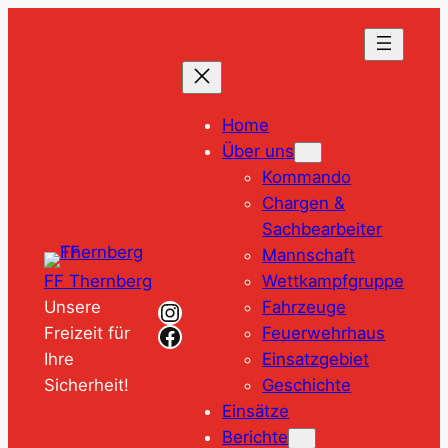
Zum
Inhalt
springen
Home
Über uns
Kommando
Chargen &
Sachbearbeiter
Mannschaft
Wettkampfgruppe
FF Thernberg
Instagram
Fahrzeuge
Unsere
Facebook
Feuerwehrhaus
Freizeit für
Einsatzgebiet
Ihre
Geschichte
Sicherheit!
Einsätze
Berichte