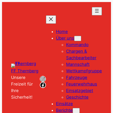
Zum
Inhalt
springen
Home
Über uns
Kommando
Chargen &
Sachbearbeiter
Mannschaft
Wettkampfgruppe
FF Thernberg
Instagram
Fahrzeuge
Unsere
Facebook
Feuerwehrhaus
Freizeit für
Einsatzgebiet
Ihre
Geschichte
Sicherheit!
Einsätze
Berichte