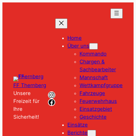
Zum
Inhalt
springen
Home
Über uns
Kommando
Chargen &
Sachbearbeiter
Mannschaft
Wettkampfgruppe
FF Thernberg
Instagram
Fahrzeuge
Unsere
Facebook
Feuerwehrhaus
Freizeit für
Einsatzgebiet
Ihre
Geschichte
Sicherheit!
Einsätze
Berichte